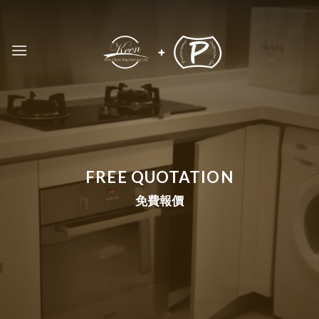
Skip
to
content
FREE QUOTATION
免費報價